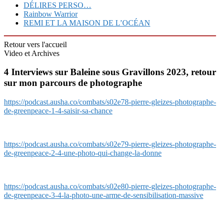
DÉLIRES PERSO…
Rainbow Warrior
REMI ET LA MAISON DE L’OCÉAN
Retour vers l'accueil
Video et Archives
4 Interviews sur Baleine sous Gravillons 2023, retour
sur mon parcours de photographe
https://podcast.ausha.co/combats/s02e78-pierre-gleizes-photographe-
de-greenpeace-1-4-saisir-sa-chance
https://podcast.ausha.co/combats/s02e79-pierre-gleizes-photographe-
de-greenpeace-2-4-une-photo-qui-change-la-donne
https://podcast.ausha.co/combats/s02e80-pierre-gleizes-photographe-
de-greenpeace-3-4-la-photo-une-arme-de-sensibilisation-massive