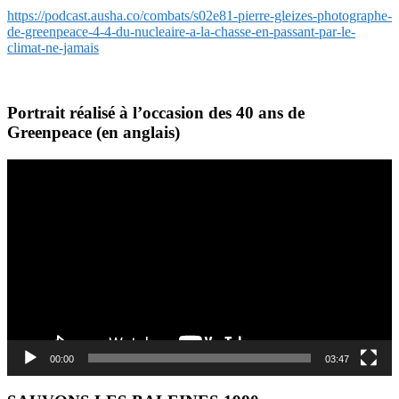
https://podcast.ausha.co/combats/s02e81-pierre-gleizes-photographe-
de-greenpeace-4-4-du-nucleaire-a-la-chasse-en-passant-par-le-
climat-ne-jamais
Portrait réalisé à l’occasion des 40 ans de
Greenpeace (en anglais)
Lecteur
vidéo
00:00
03:47