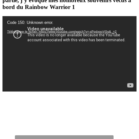
partie, j’y évoque mes nombreux souvenirs vécus à
bord du Rainbow Warrior 1
Lecteur
Code 150: Unknown error.
vidéo
Télécharger le fichier: https://www.youtube.com/watch?v=-sPqdxgoVGs&_=2