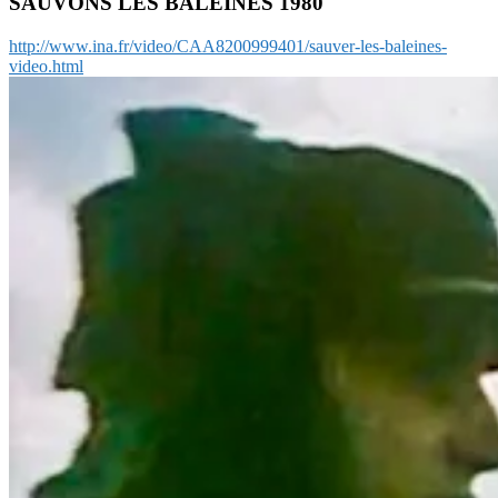
SAUVONS LES BALEINES 1980
http://www.ina.fr/video/CAA8200999401/sauver-les-baleines-
video.html